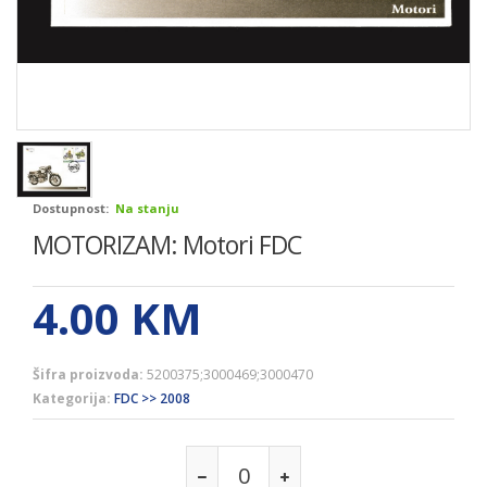
Dostupnost:
Na stanju
MOTORIZAM: Motori FDC
4.00
KM
Šifra proizvoda:
5200375;3000469;3000470
Kategorija:
FDC >> 2008