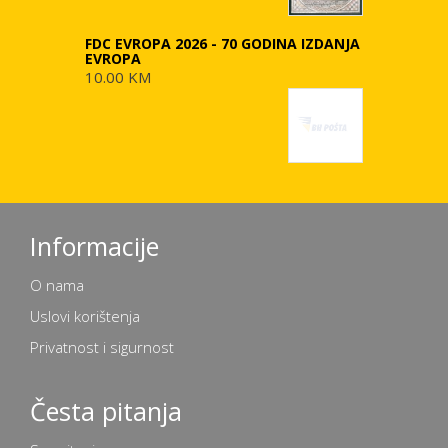
FDC EVROPA 2026 - 70 GODINA IZDANJA
EVROPA
10.00 KM
Informacije
O nama
Uslovi korištenja
Privatnost i sigurnost
Česta pitanja