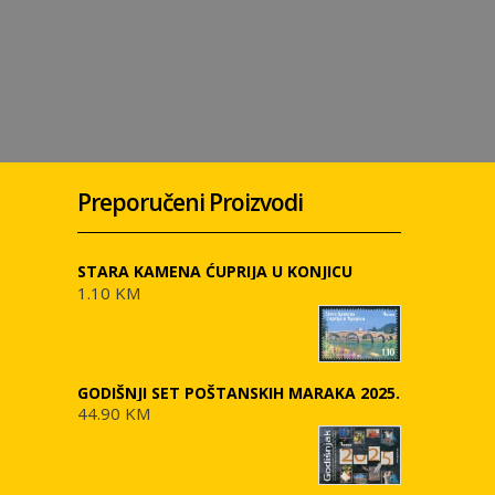
Preporučeni Proizvodi
STARA KAMENA ĆUPRIJA U KONJICU
1.10 KM
GODIŠNJI SET POŠTANSKIH MARAKA 2025.
44.90 KM