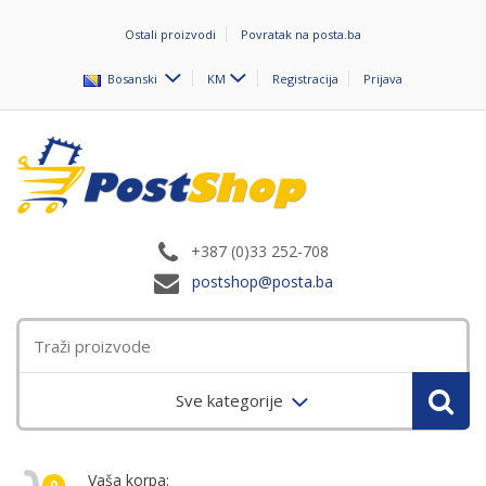
Ostali proizvodi
Povratak na posta.ba
Bosanski
KM
Registracija
Prijava
+387 (0)33 252-708
postshop@posta.ba
Sve kategorije
Vaša korpa:
0