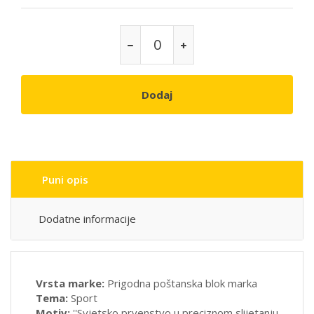
Dodaj
Puni opis
Dodatne informacije
Vrsta marke:
Prigodna poštanska blok marka
Tema:
Sport
Motiv:
''Svjetsko prvenstvo u preciznom slijetanju